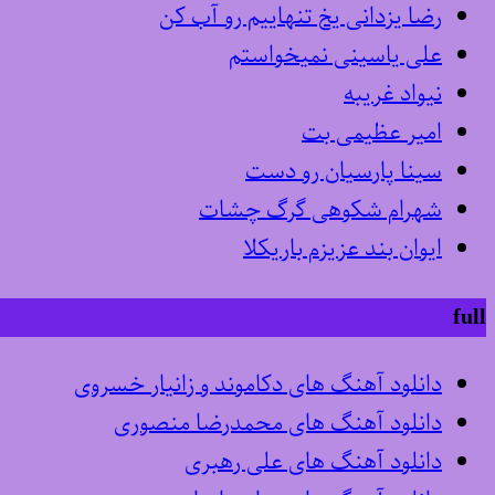
رضا یزدانی یخ تنهاییم رو آب کن
علی یاسینی نمیخواستم
نیواد غریبه
امیر عظیمی بت
سینا پارسیان رو دست
شهرام شکوهی گرگ چشات
ایوان بند عزیزم باریکلا
full
دانلود آهنگ های دکاموند و زانیار خسروی
دانلود آهنگ های محمدرضا منصوری
دانلود آهنگ های علی رهبری