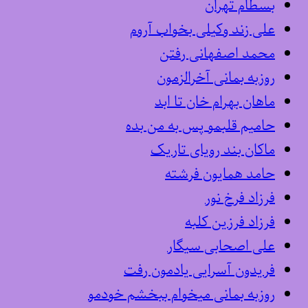
بسطام تهران
علی زند وکیلی بخواب آروم
محمد اصفهانی رفتن
روزبه بمانی آخرالزمون
ماهان بهرام خان تا ابد
حامیم قلبمو پس به من بده
ماکان بند رویای تاریک
حامد همایون فرشته
فرزاد فرخ نور
فرزاد فرزین کلبه
علی اصحابی سیگار
فریدون آسرایی یادمون رفت
روزبه بمانی میخوام ببخشم خودمو