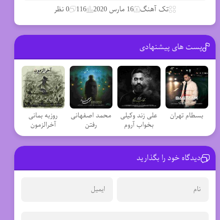
تک آهنگ
16 مارس 2020
116
0 نظر
پست های پیشنهادی
بسطام تهران
علی زند وکیلی
محمد اصفهانی
روزبه بمانی
بخواب آروم
رفتن
آخرالزمون
دیدگاه خود را بگذارید