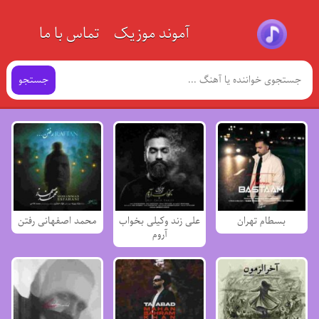
آموند موزیک
تماس با ما
جستجو
بسطام تهران
علی زند وکیلی بخواب
محمد اصفهانی رفتن
آروم