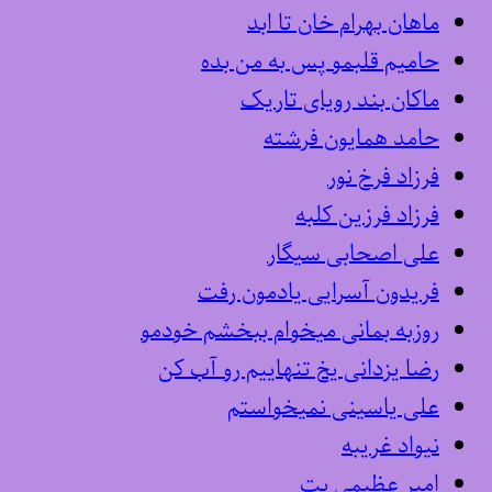
ماهان بهرام خان تا ابد
حامیم قلبمو پس به من بده
ماکان بند رویای تاریک
حامد همایون فرشته
فرزاد فرخ نور
فرزاد فرزین کلبه
علی اصحابی سیگار
فریدون آسرایی یادمون رفت
روزبه بمانی میخوام ببخشم خودمو
رضا یزدانی یخ تنهاییم رو آب کن
علی یاسینی نمیخواستم
نیواد غریبه
امیر عظیمی بت