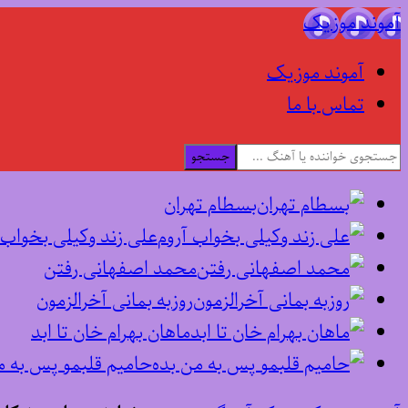
آموند موزیک
آموند موزیک
تماس با ما
جستجو
بسطام تهران
علی زند وکیلی بخواب 
محمد اصفهانی رفتن
روزبه بمانی آخرالزمون
ماهان بهرام خان تا ابد
حامیم قلبمو پس به م