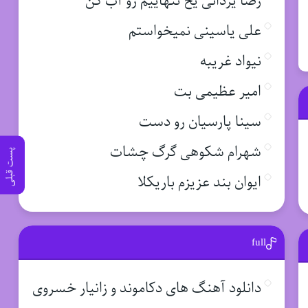
رضا یزدانی یخ تنهاییم رو آب کن
علی یاسینی نمیخواستم
نیواد غریبه
امیر عظیمی بت
سینا پارسیان رو دست
شهرام شکوهی گرگ چشات
پست قبلی
ایوان بند عزیزم باریکلا
full
دانلود آهنگ های دکاموند و زانیار خسروی