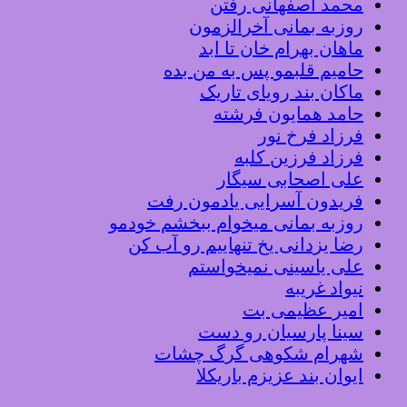
محمد اصفهانی رفتن
روزبه بمانی آخرالزمون
ماهان بهرام خان تا ابد
حامیم قلبمو پس به من بده
ماکان بند رویای تاریک
حامد همایون فرشته
فرزاد فرخ نور
فرزاد فرزین کلبه
علی اصحابی سیگار
فریدون آسرایی یادمون رفت
روزبه بمانی میخوام ببخشم خودمو
رضا یزدانی یخ تنهاییم رو آب کن
علی یاسینی نمیخواستم
نیواد غریبه
امیر عظیمی بت
سینا پارسیان رو دست
شهرام شکوهی گرگ چشات
ایوان بند عزیزم باریکلا