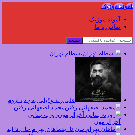
آموند موزیک
آموند موزیک
تماس با ما
جستجو
بسطام تهران
علی زند وکیلی بخواب آروم
محمد اصفهانی رفتن
روزبه بمانی
آخرالزمون
ماهان بهرام خان تا ابد