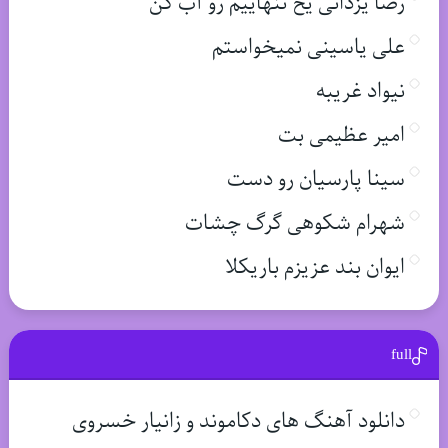
رضا یزدانی یخ تنهاییم رو آب کن
علی یاسینی نمیخواستم
نیواد غریبه
امیر عظیمی بت
سینا پارسیان رو دست
شهرام شکوهی گرگ چشات
ایوان بند عزیزم باریکلا
full
دانلود آهنگ های دکاموند و زانیار خسروی