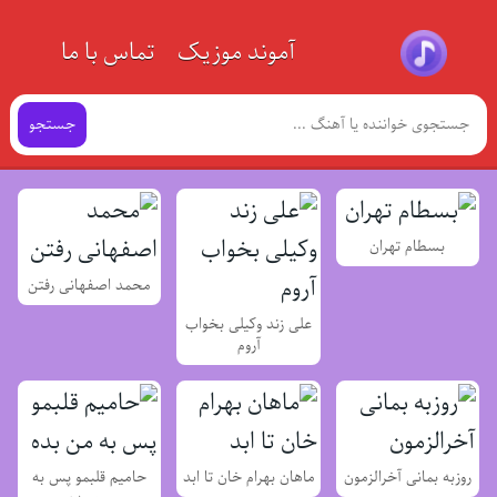
آموند موزیک
تماس با ما
جستجو
بسطام تهران
محمد اصفهانی رفتن
علی زند وکیلی بخواب
آروم
روزبه بمانی آخرالزمون
ماهان بهرام خان تا ابد
حامیم قلبمو پس به