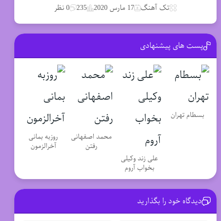
تک آهنگ
17 مارس 2020
235
0 نظر
پست های پیشنهادی
بسطام تهران
محمد اصفهانی
روزبه بمانی
رفتن
آخرالزمون
علی زند وکیلی
بخواب آروم
دیدگاه خود را بگذارید