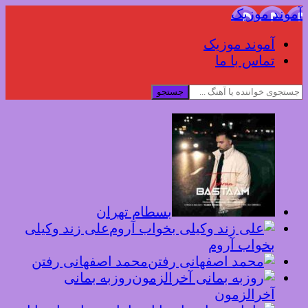
آموند موزیک
آموند موزیک
تماس با ما
جستجو
بسطام تهران
علی زند وکیلی
بخواب آروم
محمد اصفهانی رفتن
روزبه بمانی
آخرالزمون