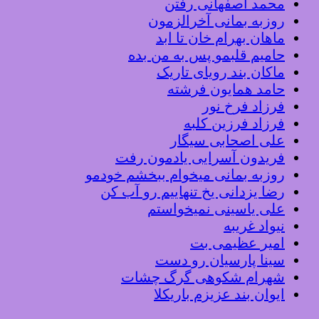
محمد اصفهانی رفتن
روزبه بمانی آخرالزمون
ماهان بهرام خان تا ابد
حامیم قلبمو پس به من بده
ماکان بند رویای تاریک
حامد همایون فرشته
فرزاد فرخ نور
فرزاد فرزین کلبه
علی اصحابی سیگار
فریدون آسرایی یادمون رفت
روزبه بمانی میخوام ببخشم خودمو
رضا یزدانی یخ تنهاییم رو آب کن
علی یاسینی نمیخواستم
نیواد غریبه
امیر عظیمی بت
سینا پارسیان رو دست
شهرام شکوهی گرگ چشات
ایوان بند عزیزم باریکلا