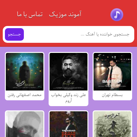
آموند موزیک
تماس با ما
جستجو
بسطام تهران
علی زند وکیلی بخواب
محمد اصفهانی رفتن
آروم