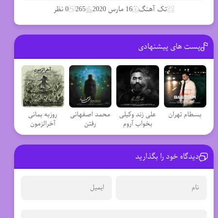
تک آهنگ
16 مارس 2020
265
0 نظر
پست های پیشنهادی
بسطام تهران
علی زند وکیلی
محمد اصفهانی
روزبه بمانی
بخواب آروم
رفتن
آخرالزمون
دیدگاه خود را بگذارید