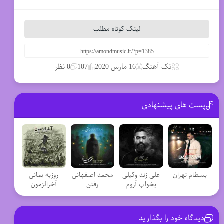
لینک کوتاه مطلب
تک آهنگ
16 مارس 2020
107
0 نظر
پست های پیشنهادی
بسطام تهران
علی زند وکیلی
محمد اصفهانی
روزبه بمانی
بخواب آروم
رفتن
آخرالزمون
دیدگاه خود را بگذارید