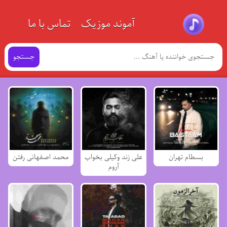
آموند موزیک
تماس با ما
جستجو
بسطام تهران
علی زند وکیلی بخواب
محمد اصفهانی رفتن
آروم