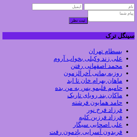
ثبت نظر
سینگل ترک
بسطام تهران
علی زند وکیلی بخواب آروم
محمد اصفهانی رفتن
روزبه بمانی آخرالزمون
ماهان بهرام خان تا ابد
حامیم قلبمو پس به من بده
ماکان بند رویای تاریک
حامد همایون فرشته
فرزاد فرخ نور
فرزاد فرزین کلبه
علی اصحابی سیگار
فریدون آسرایی یادمون رفت