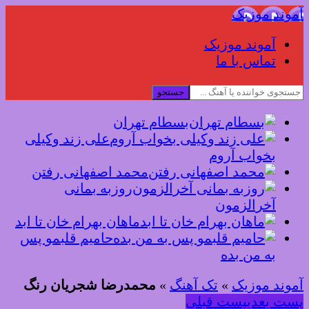
آموند موزیک
آموند موزیک
تماس با ما
جستجو
بسطام تهران
علی زند وکیلی
بخواب آروم
محمد اصفهانی رفتن
روزبه بمانی
آخرالزمون
ماهان بهرام خان تا ابد
حامیم قلبمو پس
به من بده
آموند موزیک
»
تک آهنگ
»
محمدرضا شجریان رنگ
پست بعدی
پست قبلی