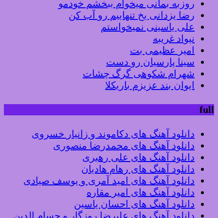
روزبه بمانی میخوام ببخشم خودمو
رضا یزدانی یخ تنهاییم رو آب کن
علی یاسینی نمیخواستم
نیواد غریبه
امیر عظیمی بت
سینا پارسیان رو دست
شهرام شکوهی گرگ چشات
ایوان بند عزیزم باریکلا
full
دانلود آهنگ های دکاموند و زانیار خسروی
دانلود آهنگ های محمدرضا منصوری
دانلود آهنگ های علی رهبری
دانلود آهنگ های رهام هادیان
دانلود آهنگ های امید آمری و یوسف صیادی
دانلود آهنگ های امیر مقاره
دانلود آهنگ های احسان یاسین
دانلود آهنگ های علیرضا روزگار و حسام الدین