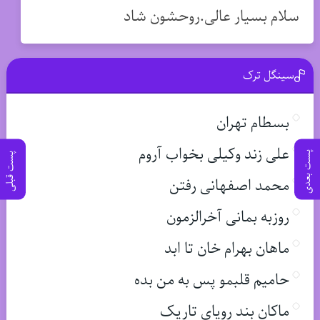
سلام بسیار عالی.روحشون شاد
سینگل ترک
بسطام تهران
علی زند وکیلی بخواب آروم
پست بعدی
پست قبلی
محمد اصفهانی رفتن
روزبه بمانی آخرالزمون
ماهان بهرام خان تا ابد
حامیم قلبمو پس به من بده
ماکان بند رویای تاریک