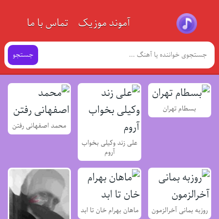
آموند موزیک
تماس با ما
جستجو
بسطام تهران
محمد اصفهانی رفتن
علی زند وکیلی بخواب
آروم
روزبه بمانی آخرالزمون
ماهان بهرام خان تا ابد