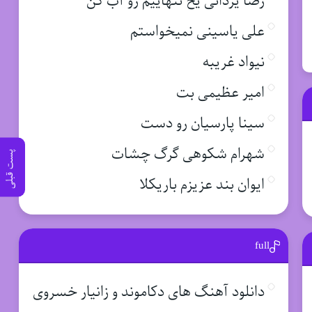
رضا یزدانی یخ تنهاییم رو آب کن
علی یاسینی نمیخواستم
نیواد غریبه
امیر عظیمی بت
سینا پارسیان رو دست
شهرام شکوهی گرگ چشات
پست قبلی
ایوان بند عزیزم باریکلا
full
دانلود آهنگ های دکاموند و زانیار خسروی