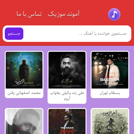
آموند موزیک
تماس با ما
جستجو
بسطام تهران
علی زند وکیلی بخواب
محمد اصفهانی رفتن
آروم