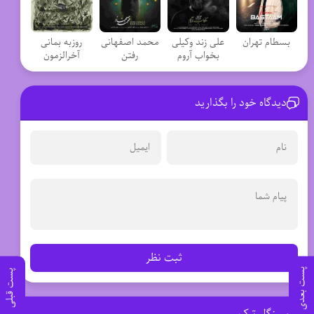
بسطام تهران
علی زند وکیلی
محمد اصفهانی
روزبه بمانی
بخواب آروم
رفتن
آخرالزمون
دیدگاه خود را بگذارید
ثبت نظر
پست بعدی
پست قبلی
سینگل ترک