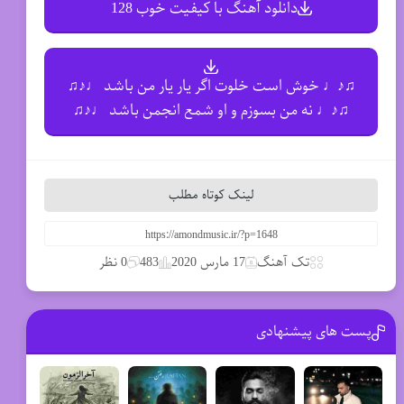
دانلود آهنگ با کیفیت خوب 128
♫♪♩ خوش است خلوت اگر یار یار من باشد ♩♪♫
♫♪♩ نه من بسوزم و او شمع انجمن باشد ♩♪♫
لینک کوتاه مطلب
تک آهنگ
17 مارس 2020
483
0 نظر
پست های پیشنهادی