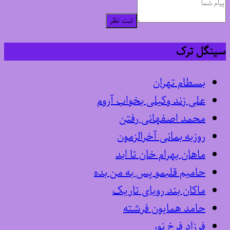
ثبت نظر
سینگل ترک
بسطام تهران
علی زند وکیلی بخواب آروم
محمد اصفهانی رفتن
روزبه بمانی آخرالزمون
ماهان بهرام خان تا ابد
حامیم قلبمو پس به من بده
ماکان بند رویای تاریک
حامد همایون فرشته
فرزاد فرخ نور