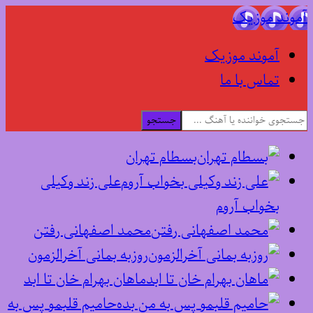
آموند موزیک
آموند موزیک
تماس با ما
جستجو
بسطام تهران
علی زند وکیلی
بخواب آروم
محمد اصفهانی رفتن
روزبه بمانی آخرالزمون
ماهان بهرام خان تا ابد
حامیم قلبمو پس به