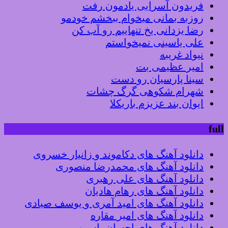
فریدون آسرایی یادمون رفت
روزبه بمانی میخوام ببخشم خودمو
رضا یزدانی یخ تنهاییم رو آب کن
علی یاسینی نمیخواستم
نیواد غریبه
امیر عظیمی بت
سینا پارسیان رو دست
شهرام شکوهی گرگ چشات
ایوان بند عزیزم باریکلا
full
دانلود آهنگ های دکاموند و زانیار خسروی
دانلود آهنگ های محمدرضا منصوری
دانلود آهنگ های علی رهبری
دانلود آهنگ های رهام هادیان
دانلود آهنگ های امید آمری و یوسف صیادی
دانلود آهنگ های امیر مقاره
دانلود آهنگ های احسان یاسین