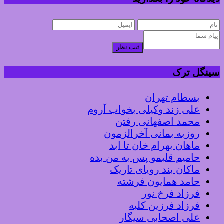
ثبت نظر
سینگل ترک
بسطام تهران
علی زند وکیلی بخواب آروم
محمد اصفهانی رفتن
روزبه بمانی آخرالزمون
ماهان بهرام خان تا ابد
حامیم قلبمو پس به من بده
ماکان بند رویای تاریک
حامد همایون فرشته
فرزاد فرخ نور
فرزاد فرزین کلبه
علی اصحابی سیگار