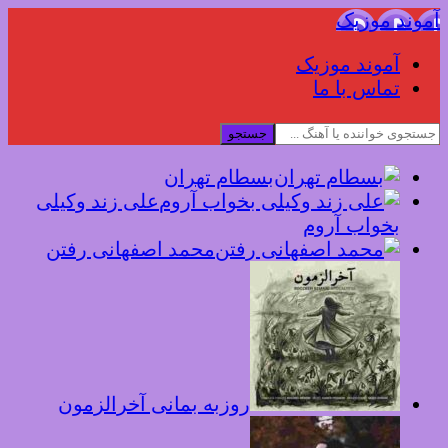
آموند موزیک
آموند موزیک
تماس با ما
جستجو
بسطام تهران
علی زند وکیلی
بخواب آروم
محمد اصفهانی رفتن
روزبه بمانی آخرالزمون