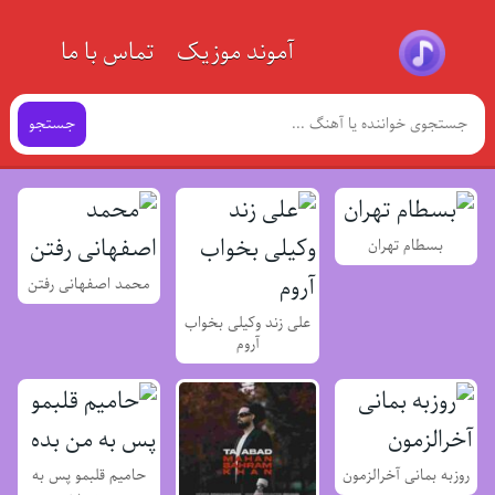
آموند موزیک
تماس با ما
جستجو
بسطام تهران
محمد اصفهانی رفتن
علی زند وکیلی بخواب
آروم
روزبه بمانی آخرالزمون
حامیم قلبمو پس به