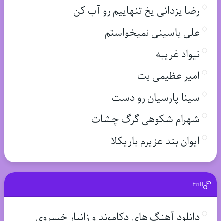
رضا یزدانی یخ تنهاییم رو آب کن
علی یاسینی نمیخواستم
نیواد غریبه
امیر عظیمی بت
سینا پارسیان رو دست
شهرام شکوهی گرگ چشات
ایوان بند عزیزم باریکلا
full
دانلود آهنگ های دکاموند و زانیار خسروی