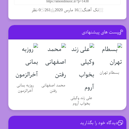
تک آهنگ
16 مارس 2020
261
0 نظر
پست های پیشنهادی
بسطام تهران
محمد اصفهانی
روزبه بمانی
رفتن
آخرالزمون
علی زند وکیلی
بخواب آروم
دیدگاه خود را بگذارید