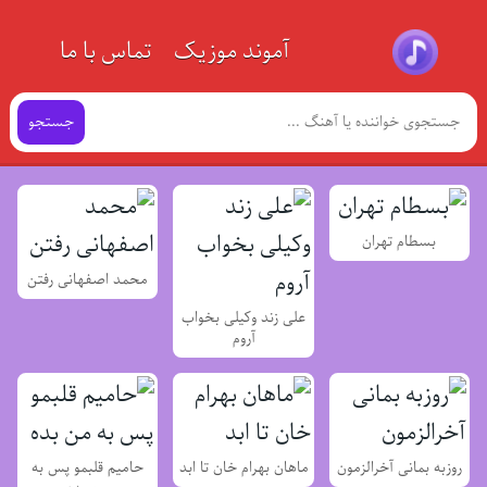
آموند موزیک
تماس با ما
جستجو
بسطام تهران
محمد اصفهانی رفتن
علی زند وکیلی بخواب
آروم
روزبه بمانی آخرالزمون
ماهان بهرام خان تا ابد
حامیم قلبمو پس به