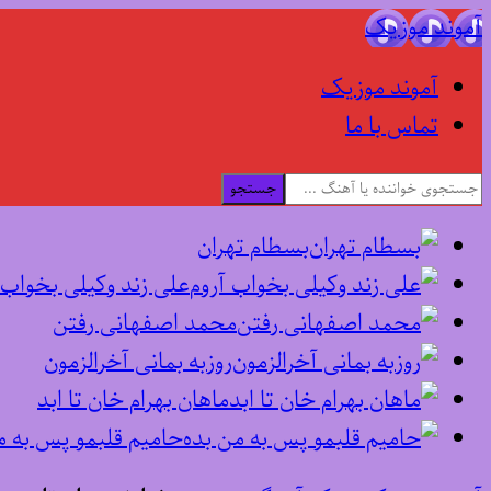
آموند موزیک
آموند موزیک
تماس با ما
جستجو
بسطام تهران
علی زند وکیلی بخواب 
محمد اصفهانی رفتن
روزبه بمانی آخرالزمون
ماهان بهرام خان تا ابد
حامیم قلبمو پس به م