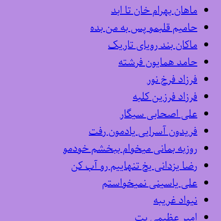
ماهان بهرام خان تا ابد
حامیم قلبمو پس به من بده
ماکان بند رویای تاریک
حامد همایون فرشته
فرزاد فرخ نور
فرزاد فرزین کلبه
علی اصحابی سیگار
فریدون آسرایی یادمون رفت
روزبه بمانی میخوام ببخشم خودمو
رضا یزدانی یخ تنهاییم رو آب کن
علی یاسینی نمیخواستم
نیواد غریبه
امیر عظیمی بت