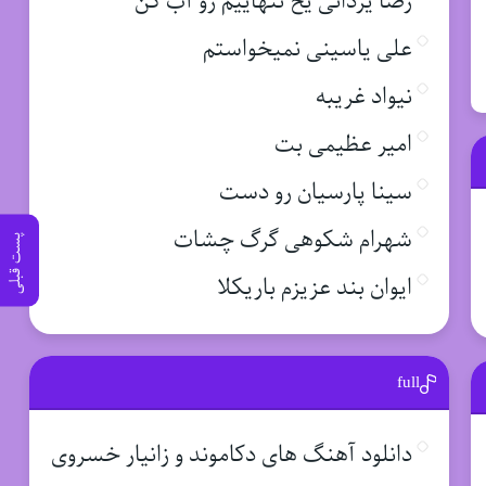
رضا یزدانی یخ تنهاییم رو آب کن
علی یاسینی نمیخواستم
نیواد غریبه
امیر عظیمی بت
سینا پارسیان رو دست
شهرام شکوهی گرگ چشات
پست قبلی
ایوان بند عزیزم باریکلا
full
دانلود آهنگ های دکاموند و زانیار خسروی