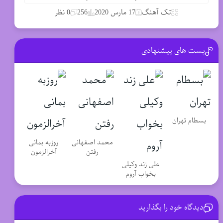
تک آهنگ
17 مارس 2020
256
0 نظر
پست های پیشنهادی
بسطام تهران
محمد اصفهانی
روزبه بمانی
رفتن
آخرالزمون
علی زند وکیلی
بخواب آروم
دیدگاه خود را بگذارید