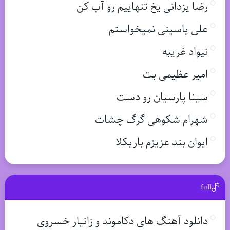
رضا یزدانی یخ تنهاییم رو آب کن
علی یاسینی نمیخواستم
نیواد غریبه
امیر عظیمی بت
سینا پارسیان رو دست
شهرام شکوهی گرگ چشات
ایوان بند عزیزم باریکلا
full
دانلود آهنگ های دکاموند و زانیار خسروی