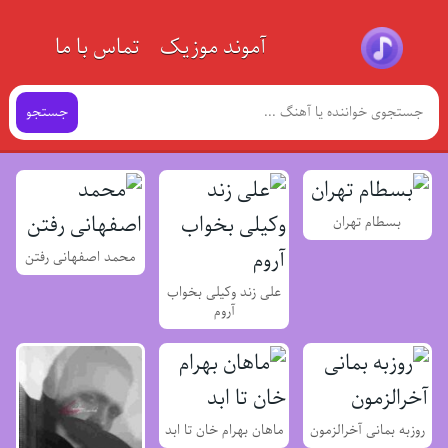
آموند موزیک
تماس با ما
جستجو
بسطام تهران
محمد اصفهانی رفتن
علی زند وکیلی بخواب
آروم
روزبه بمانی آخرالزمون
ماهان بهرام خان تا ابد