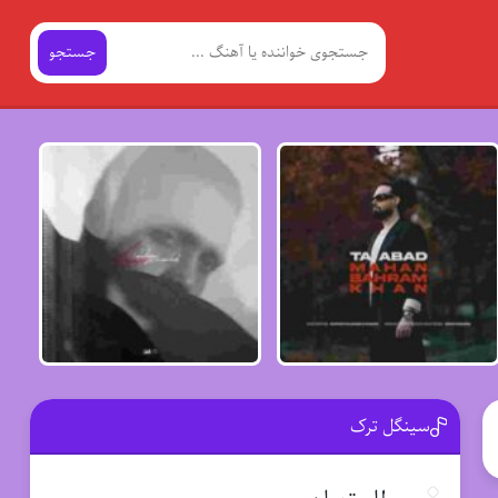
جستجو
سینگل ترک