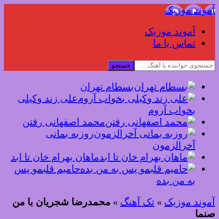
آموند موزیک
آموند موزیک
تماس با ما
جستجو
بسطام تهران
علی زند وکیلی
بخواب آروم
محمد اصفهانی رفتن
روزبه بمانی
آخرالزمون
ماهان بهرام خان تا ابد
حامیم قلبمو پس
به من بده
آموند موزیک
»
تک آهنگ
»
محمدرضا شجریان با من
صنما