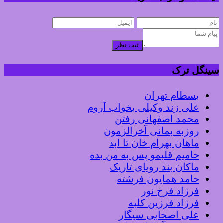
ثبت نظر
سینگل ترک
بسطام تهران
علی زند وکیلی بخواب آروم
محمد اصفهانی رفتن
روزبه بمانی آخرالزمون
ماهان بهرام خان تا ابد
حامیم قلبمو پس به من بده
ماکان بند رویای تاریک
حامد همایون فرشته
فرزاد فرخ نور
فرزاد فرزین کلبه
علی اصحابی سیگار