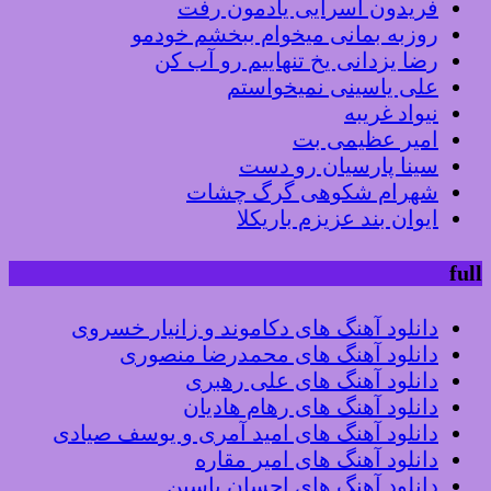
فریدون آسرایی یادمون رفت
روزبه بمانی میخوام ببخشم خودمو
رضا یزدانی یخ تنهاییم رو آب کن
علی یاسینی نمیخواستم
نیواد غریبه
امیر عظیمی بت
سینا پارسیان رو دست
شهرام شکوهی گرگ چشات
ایوان بند عزیزم باریکلا
full
دانلود آهنگ های دکاموند و زانیار خسروی
دانلود آهنگ های محمدرضا منصوری
دانلود آهنگ های علی رهبری
دانلود آهنگ های رهام هادیان
دانلود آهنگ های امید آمری و یوسف صیادی
دانلود آهنگ های امیر مقاره
دانلود آهنگ های احسان یاسین