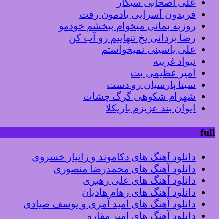
علی اصحابی سیگار
فریدون آسرایی یادمون رفت
روزبه بمانی میخوام ببخشم خودمو
رضا یزدانی یخ تنهاییم رو آب کن
علی یاسینی نمیخواستم
نیواد غریبه
امیر عظیمی بت
سینا پارسیان رو دست
شهرام شکوهی گرگ چشات
ایوان بند عزیزم باریکلا
full
دانلود آهنگ های دکاموند و زانیار خسروی
دانلود آهنگ های محمدرضا منصوری
دانلود آهنگ های علی رهبری
دانلود آهنگ های رهام هادیان
دانلود آهنگ های امید آمری و یوسف صیادی
دانلود آهنگ های امیر مقاره