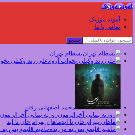
آموند موزیک
آموند موزیک
تماس با ما
جستجو
بسطام تهران
علی زند وکیلی بخو
محمد اصفهانی رفتن
روزبه بمانی آخرالزمون
ماهان بهرام خان تا ابد
حامیم قلبمو پس به 