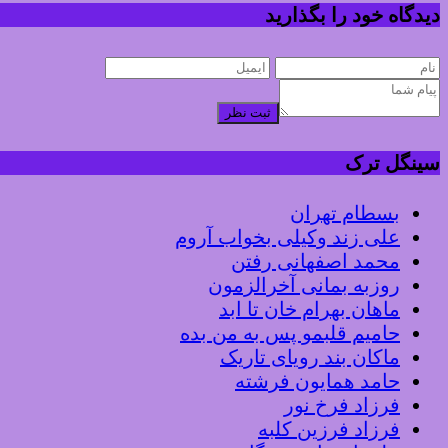
دیدگاه خود را بگذارید
ثبت نظر
سینگل ترک
بسطام تهران
علی زند وکیلی بخواب آروم
محمد اصفهانی رفتن
روزبه بمانی آخرالزمون
ماهان بهرام خان تا ابد
حامیم قلبمو پس به من بده
ماکان بند رویای تاریک
حامد همایون فرشته
فرزاد فرخ نور
فرزاد فرزین کلبه