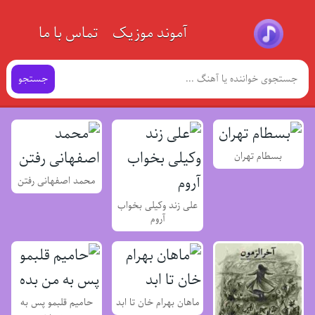
آموند موزیک
تماس با ما
جستجو
بسطام تهران
محمد اصفهانی رفتن
علی زند وکیلی بخواب
آروم
ماهان بهرام خان تا ابد
حامیم قلبمو پس به