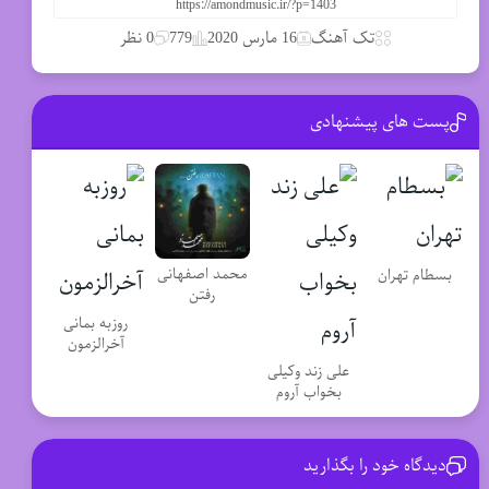
تک آهنگ
16 مارس 2020
779
0 نظر
پست های پیشنهادی
محمد اصفهانی
بسطام تهران
رفتن
روزبه بمانی
آخرالزمون
علی زند وکیلی
بخواب آروم
دیدگاه خود را بگذارید