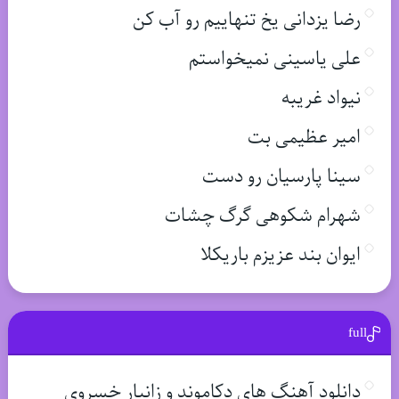
رضا یزدانی یخ تنهاییم رو آب کن
علی یاسینی نمیخواستم
نیواد غریبه
امیر عظیمی بت
سینا پارسیان رو دست
شهرام شکوهی گرگ چشات
ایوان بند عزیزم باریکلا
full
دانلود آهنگ های دکاموند و زانیار خسروی