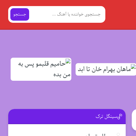
جستجو
سینگل ترک