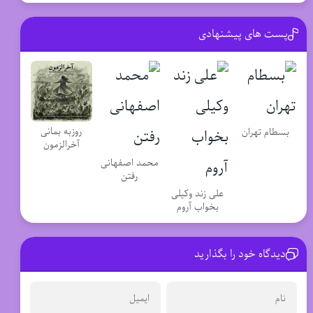
پست های پیشنهادی
روزبه بمانی
بسطام تهران
آخرالزمون
محمد اصفهانی
رفتن
علی زند وکیلی
بخواب آروم
دیدگاه خود را بگذارید