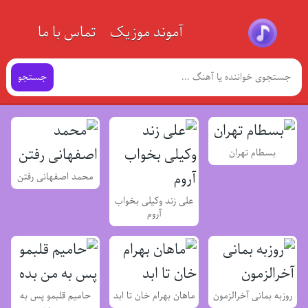
آموند موزیک
تماس با ما
جستجو
بسطام تهران
محمد اصفهانی رفتن
علی زند وکیلی بخواب
آروم
روزبه بمانی آخرالزمون
ماهان بهرام خان تا ابد
حامیم قلبمو پس به