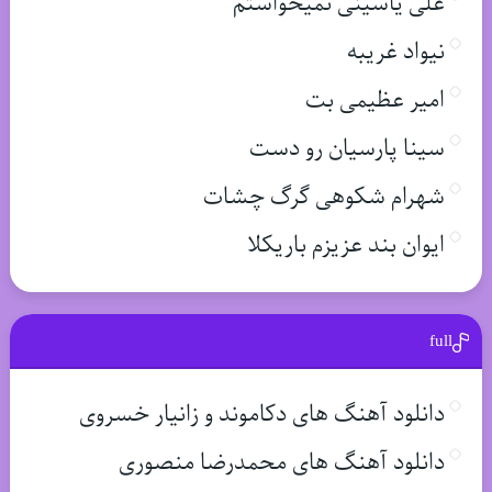
علی یاسینی نمیخواستم
نیواد غریبه
امیر عظیمی بت
سینا پارسیان رو دست
شهرام شکوهی گرگ چشات
ایوان بند عزیزم باریکلا
full
دانلود آهنگ های دکاموند و زانیار خسروی
دانلود آهنگ های محمدرضا منصوری