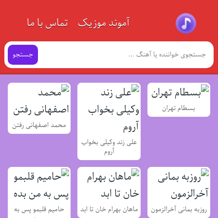
آموند موزیک
تماس با ما
جستجو
بسطام تهران
محمد اصفهانی رفتن
علی زند وکیلی بخواب
آروم
روزبه بمانی آخرالزمون
ماهان بهرام خان تا ابد
حامیم قلبمو پس به