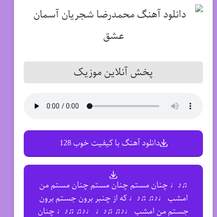
پخش آنلاین موزیک
دانلود آهنگ با کیفیت خوب 128
♫♪♩ چنان مستم چنان مستم چنان مستم من
امشب ♩♪♫ ♫♪♩ که از چنبر برون جستم برون
جستم من امشب ♩♪♫ ♫♪♩ ♩♪♫ ♫♪♩ چنان