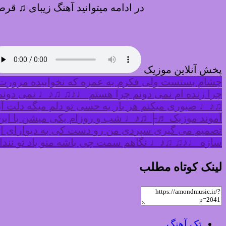
در ادامه میتوانید آهنگ زیبای ♫ قر
پخش آنلاین موزیک
چشام بستست ولی فکرم یه عمره که نخوابیده مرورت
چرا زنده ام نمی دونم چرا هستم ♩♪♫ ♫♪♩ نمی دونم چ
♫♪♩ صبوری میکنم هر بار یه حسی تو دلم میگه دلت
آموند موزیک ♬├ ♫♪♩ شب و روزام یکی میشن با این
تصمیم می گیری سپردی من رو دست کی به دیوارای ای
سازه ♩♪♫ ♫♪♩ نگاهم سمت چی باشه منو یاد تو نندازه
لینک کوتاه مطلب
تک آهنگ