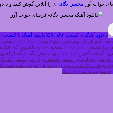
صای خواب آور
محسن یگانه
♫
را آنلاین گوش کنید و با دو
دانلود آهنگ با کیفیت عالی 320
دانلود آهنگ با کیفیت خوب
 می کنم هر بار بهم حس جنون میده ♩♪♫ ♫♪♩ نفس م
را هستم ♩♪♫ ♫♪♩ نمیخوام با یه دلشوره که افتاده تو
 آروم گرفت آخر ♩♪♫ ♫♪♩ ولی پیش یکی دیگه از امر
 قرصای خواب آور نگفتی خسته ای از من نگفتی که د
ن خونه ♩♪♫ ♫♪♩ من و این قرص خوابی که واسم لالای
 منو یاد تو نندازه ♩♪♫