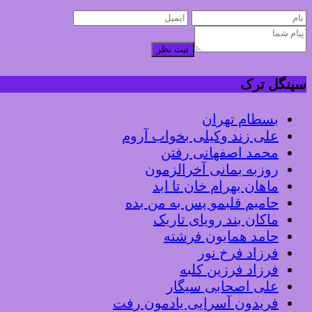
ثبت نظر
سینگل ترک
بسطام تهران
علی زند وکیلی بخواب آروم
محمد اصفهانی رفتن
روزبه بمانی آخرالزمون
ماهان بهرام خان تا ابد
حامیم قلبمو پس به من بده
ماکان بند رویای تاریک
حامد همایون فرشته
فرزاد فرخ نور
فرزاد فرزین کلبه
علی اصحابی سیگار
فریدون آسرایی یادمون رفت