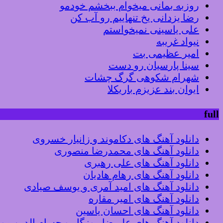
روزبه بمانی میخوام ببخشم خودمو
رضا یزدانی یخ تنهاییم رو آب کن
علی یاسینی نمیخواستم
نیواد غریبه
امیر عظیمی بت
سینا پارسیان رو دست
شهرام شکوهی گرگ چشات
ایوان بند عزیزم باریکلا
full
دانلود آهنگ های دکاموند و زانیار خسروی
دانلود آهنگ های محمدرضا منصوری
دانلود آهنگ های علی رهبری
دانلود آهنگ های رهام هادیان
دانلود آهنگ های امید آمری و یوسف صیادی
دانلود آهنگ های امیر مقاره
دانلود آهنگ های احسان یاسین
دانلود آهنگ های علیرضا روزگار و حسام الدین م