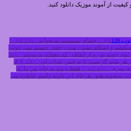
 کیفیت از آموند موزیک دانلود کنید.
 128
♫♪♩ چشام بستست نمیخوابم ♩♪♫ ♫♪♩
یکشم و اشکام نشون میدن چقدر خستم نمی دونی
ی جونم تو رو از اتفاقی که نیفتاده بترسونم ♩♪♫
وز هر شبم گریست با یه حس عذاب آور ♩♪♫ ┤♬
اری میری ♩♪♫ ♫♪♩ فقط دیدم به جای من داری
ی میخونه هنوز هرجای این خونه واسم خاطره می