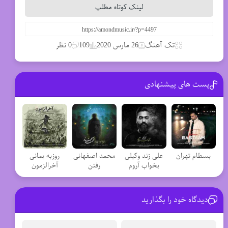
لینک کوتاه مطلب
تک آهنگ
26 مارس 2020
109
0 نظر
پست های پیشنهادی
بسطام تهران
علی زند وکیلی
محمد اصفهانی
روزبه بمانی
بخواب آروم
رفتن
آخرالزمون
دیدگاه خود را بگذارید