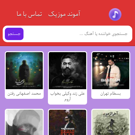
آموند موزیک
تماس با ما
جستجو
بسطام تهران
علی زند وکیلی بخواب
محمد اصفهانی رفتن
آروم