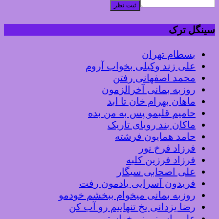
ثبت نظر
سینگل ترک
بسطام تهران
علی زند وکیلی بخواب آروم
محمد اصفهانی رفتن
روزبه بمانی آخرالزمون
ماهان بهرام خان تا ابد
حامیم قلبمو پس به من بده
ماکان بند رویای تاریک
حامد همایون فرشته
فرزاد فرخ نور
فرزاد فرزین کلبه
علی اصحابی سیگار
فریدون آسرایی یادمون رفت
روزبه بمانی میخوام ببخشم خودمو
رضا یزدانی یخ تنهاییم رو آب کن
علی یاسینی نمیخواستم