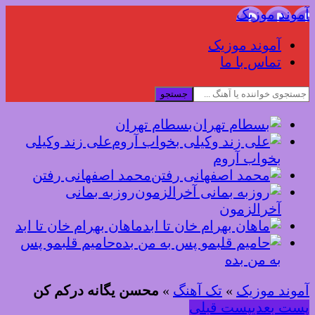
آموند موزیک
آموند موزیک
تماس با ما
جستجو
بسطام تهران
علی زند وکیلی
بخواب آروم
محمد اصفهانی رفتن
روزبه بمانی
آخرالزمون
ماهان بهرام خان تا ابد
حامیم قلبمو پس
به من بده
آموند موزیک
»
تک آهنگ
»
محسن یگانه درکم کن
پست بعدی
پست قبلی