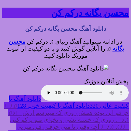
محسن یگانه درکم کن
دانلود آهنگ محسن یگانه درکم کن
در ادامه میتوانید آهنگ زیبای ♫ درکم کن
محسن
یگانه
♫
را آنلاین گوش کنید و با دو کیفیت از آموند
موزیک دانلود کنید.
پخش آنلاین موزیک
دانلود آهنگ با
کیفیت عالی 320
دانلود آهنگ با کیفیت خوب 128
♫♪♩
حرفم این بوده همش روزی که میترسم ازش ♩♪♫
♫♪♩ روزی که خسته بشی و بخوای منو ترکم کنی
♩♪♫ ♫♪♩ آخه وقتی با منی حرف رفتن میزنی