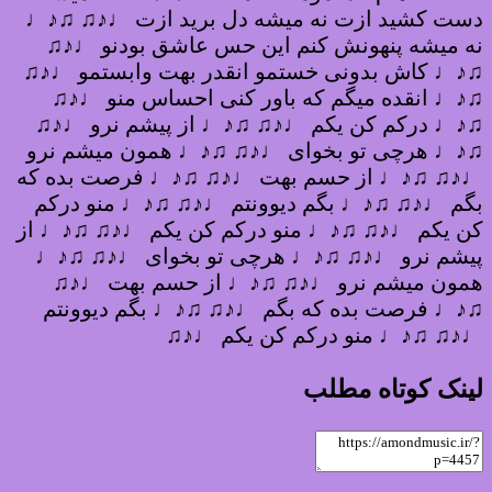
دست کشید ازت نه میشه دل برید ازت ♩♪♫ ♫♪♩
نه میشه پنهونش کنم این حس عاشق بودنو ♩♪♫
♫♪♩ کاش بدونی خستمو انقدر بهت وابستمو ♩♪♫
♫♪♩ انقده میگم که باور کنی احساس منو ♩♪♫
♫♪♩ درکم کن یکم ♩♪♫ ♫♪♩ از پیشم نرو ♩♪♫
♫♪♩ هرچی تو بخوای ♩♪♫ ♫♪♩ همون میشم نرو
♩♪♫ ♫♪♩ از حسم بهت ♩♪♫ ♫♪♩ فرصت بده که
بگم ♩♪♫ ♫♪♩ بگم دیوونتم ♩♪♫ ♫♪♩ منو درکم
کن یکم ♩♪♫ ♫♪♩ منو درکم کن یکم ♩♪♫ ♫♪♩ از
پیشم نرو ♩♪♫ ♫♪♩ هرچی تو بخوای ♩♪♫ ♫♪♩
همون میشم نرو ♩♪♫ ♫♪♩ از حسم بهت ♩♪♫
♫♪♩ فرصت بده که بگم ♩♪♫ ♫♪♩ بگم دیوونتم
♩♪♫ ♫♪♩ منو درکم کن یکم ♩♪♫
لینک کوتاه مطلب