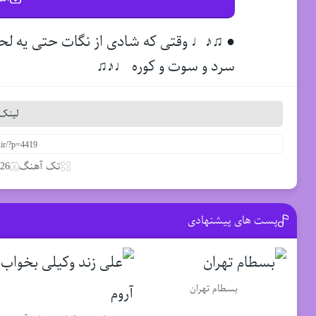
● ♫♪♩ وقتی که شادی از نگات حتی یه لحظ
سرد و سوت و کوره ♩♪♫
لینک 
تک آهنگ
26 مارس 2020
پست های پیشنهادی
بسطام تهران