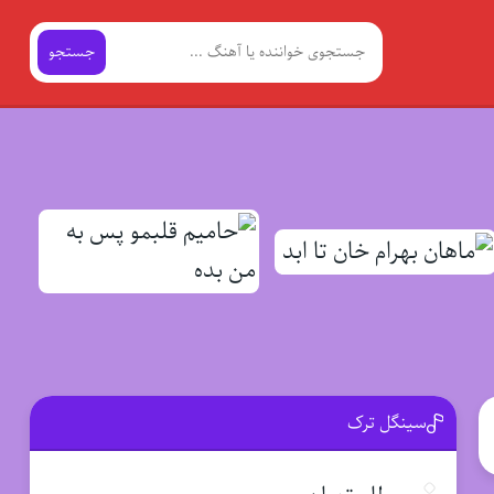
جستجو
سینگل ترک