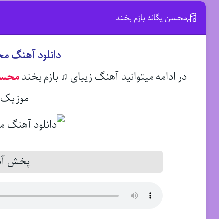
محسن یگانه بازم بخند
دانلود آهنگ مح
در ادامه میتوانید آهنگ زیبای ♫ بازم بخند
محسن
موزیک د
پخش آنل