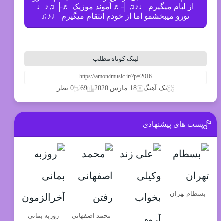
از لبام میگیرم ♩♪♫ ┤♬ آموند موزیک ♬├ ♫♪♩
تورو میبخشمو اما از خودم انتقام میگیرم ♩♪♫
لینک کوتاه مطلب
69
تک آهنگ
18 مارس 2020
0 نظر
پست های پیشنهادی
بسطام تهران
محمد اصفهانی
روزبه بمانی