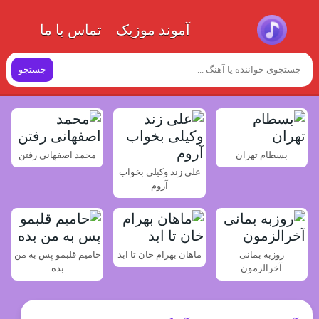
آموند موزیک
تماس با ما
جستجو
بسطام تهران
محمد اصفهانی رفتن
علی زند وکیلی بخواب
آروم
روزبه بمانی
ماهان بهرام خان تا ابد
حامیم قلبمو پس به من
آخرالزمون
بده