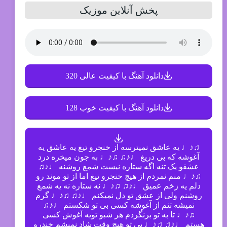
پخش آنلاین موزیک
دانلود آهنگ با کیفیت عالی 320
دانلود آهنگ با کیفیت خوب 128
♫♪♩ یه عاشق نمیترسه از خنجرو تیغ یه عاشق یه
آغوشه که بی دریغ ♩♪♫ ♫♪♩ به جون میخره درد
عشقو یک تنه اگه ستاره نیست شمع روشنه ♩♪♫
♫♪♩ منم نمردم از هیچ خنجرو تیغ اما از تو موند رو
دلم یه زخم عمیق ♩♪♫ ♫♪♩ نه ستاره نه یه شمع
روشنم ولی از عشق تو دل نمیکنم ♩♪♫ ♫♪♩ گرم
نمیشه تنم از آغوشه کسی بی تو شکستم ♩♪♫
♫♪♩ تا به تو برنگردم هر شبو تویه آغوش کسی
هستم ♩♪♫ ♫♪♩ بی تو هیچ وقت شاد نمیشم خندرو