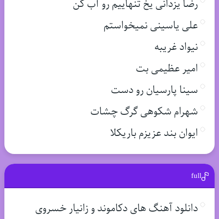
رضا یزدانی یخ تنهاییم رو آب کن
علی یاسینی نمیخواستم
نیواد غریبه
امیر عظیمی بت
سینا پارسیان رو دست
شهرام شکوهی گرگ چشات
ایوان بند عزیزم باریکلا
full
دانلود آهنگ های دکاموند و زانیار خسروی