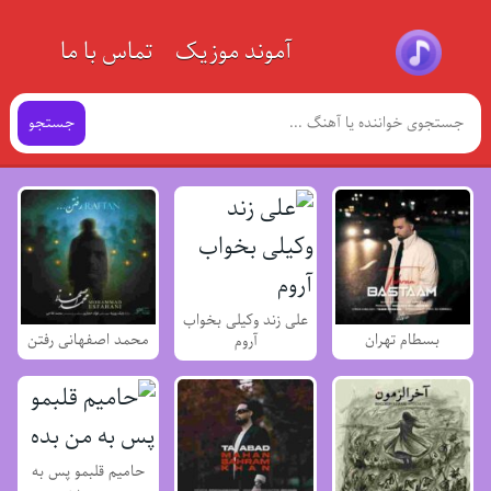
آموند موزیک
تماس با ما
جستجو
علی زند وکیلی بخواب
بسطام تهران
محمد اصفهانی رفتن
آروم
حامیم قلبمو پس به