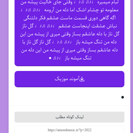
لبام میمیره ♩♪♫ ♫♪♩ وقتی جای خالیت پیشه من
معلومه تو چشام اشک اما دله من آرومه ♩♪♫ ♫♪♩
اگه گاهی دوری قسمت ماست عشقم فکر دلتنگی
نباش عشقت اینجاست عشقم ♩♪♫ ♫♪♩ گل ناز
گل ناز با دله عاشقم بساز وقتی میری از پیشه من این
دله من تنگ میشه باز ♩♪♫ ♫♪♩ گل ناز گل ناز با
دله عاشقم بساز وقتی میری از پیشه من این دله من
تنگ میشه باز ♩♪♫ ●
آموند موزیک
●
لینک کوتاه مطلب