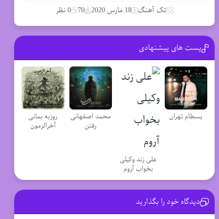
تک آهنگ
18 مارس 2020
70
0 نظر
پست های پیشنهادی
بسطام تهران
محمد اصفهانی
روزبه بمانی
رفتن
آخرالزمون
علی زند وکیلی
بخواب آروم
دیدگاه خود را بگذارید