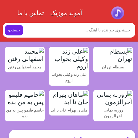
آموند موزیک
تماس با ما
جستجو
بسطام تهران
محمد اصفهانی رفتن
علی زند وکیلی بخواب
آروم
روزبه بمانی
ماهان بهرام خان تا ابد
حامیم قلبمو پس به من
آخرالزمون
بده