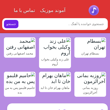
آموند موزیک
تماس با ما
جستجو
بسطام تهران
محمد اصفهانی رفتن
علی زند وکیلی بخواب
آروم
روزبه بمانی
ماهان بهرام خان تا ابد
حامیم قلبمو پس به من
آخرالزمون
بده