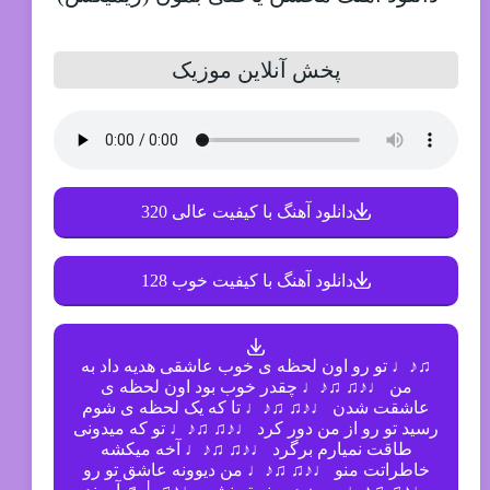
پخش آنلاین موزیک
دانلود آهنگ با کیفیت عالی 320
دانلود آهنگ با کیفیت خوب 128
♫♪♩ تو رو اون لحظه ی خوب عاشقی هدیه داد به
من ♩♪♫ ♫♪♩ چقدر خوب بود اون لحظه ی
عاشقت شدن ♩♪♫ ♫♪♩ تا که یک لحظه ی شوم
رسید تو رو از من دور کرد ♩♪♫ ♫♪♩ تو که میدونی
طاقت نمیارم برگرد ♩♪♫ ♫♪♩ آخه میکشه
خاطراتت منو ♩♪♫ ♫♪♩ من دیوونه عاشق تو رو