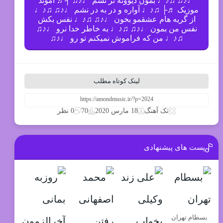
♩♪♫ ♫♪♩ بمون دیوونه تر نشم ♩♪♫ ┤♬ آموند
موزیک ♬├ ♫♪♩ آواره و در به در نشم ♩♪♫ ♫♪♩
از گریه هام عشقمو بخون ♩♪♫ ♫♪♩ نفس بکش
نفس من بمون ♩♪♫ ♫♪♩ به خاطر خدا نرو ♩♪♫
♫♪♩ من که فراموش نمیکنم تو رو ♩♪♫
لینک کوتاه مطلب
70
تک آهنگ
18 مارس 2020
0 نظر
پست های پیشنهادی
بسطام تهران