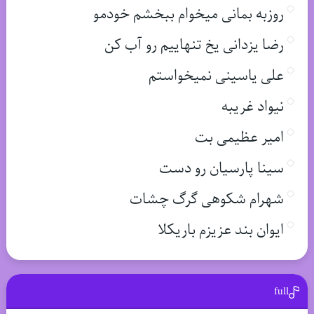
روزبه بمانی میخوام ببخشم خودمو
رضا یزدانی یخ تنهاییم رو آب کن
علی یاسینی نمیخواستم
نیواد غریبه
امیر عظیمی بت
سینا پارسیان رو دست
شهرام شکوهی گرگ چشات
ایوان بند عزیزم باریکلا
full