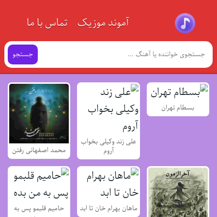
آموند موزیک
تماس با ما
جستجو
بسطام تهران
علی زند وکیلی بخواب
محمد اصفهانی رفتن
آروم
ماهان بهرام خان تا ابد
حامیم قلبمو پس به