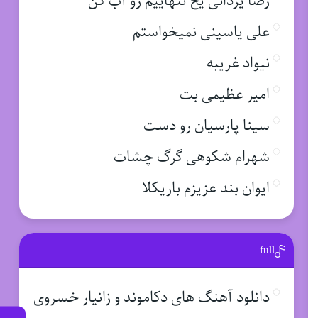
رضا یزدانی یخ تنهاییم رو آب کن
علی یاسینی نمیخواستم
نیواد غریبه
امیر عظیمی بت
سینا پارسیان رو دست
شهرام شکوهی گرگ چشات
ایوان بند عزیزم باریکلا
full
دانلود آهنگ های دکاموند و زانیار خسروی