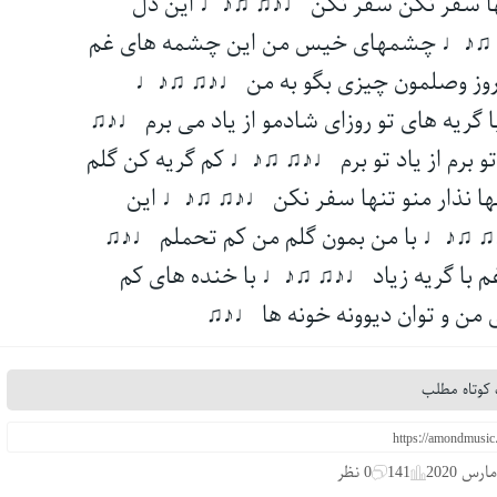
نها سفر نکن سفر نکن ♩♪♫ ♫♪♩ این دل
♩♪♫ ♫♪♩ چشمهای خیس من این چشمه های غم
 روز وصلمون چیزی بگو به من ♩♪♫ ♫♪♩
ریه های تو روزای شادمو از یاد می برم ♩♪♫
و برم از یاد تو برم ♩♪♫ ♫♪♩ کم گریه کن گلم
ا نذار منو تنها سفر نکن ♩♪♫ ♫♪♩ این
♩♪♫ ♫♪♩ با من بمون گلم من کم تحملم ♩♪♫
ا گریه زیاد ♩♪♫ ♫♪♩ با خنده های کم
ی من و توان دیوونه خونه ها ♩♪♫
کوتاه مطلب
141
0 نظر