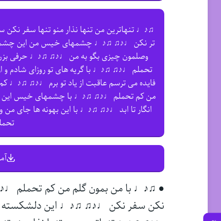
♫♪♩ تنهاترین من تنها نذار منو تنها سفر نکن س
تر نکن ♩♪♫ ♫♪♩ چشمهای خیس من این چشمه ها
وصلمون چیزی بگو به من ♩♪♫ ♫♪♩ حرفی بزن
تحملم ♩♪♫ ♫♪♩ با گریه های تو روزای شادم و 
فایده می ترسم عاقبت از یاد تو برم ♩♪♫ ♫♪♩ ک
من کم تحملم ♩♪♫ ♫♪♩ با چشمهای خیس این چش
انگار تا ابد ♩♪♫ ♫♪♩ با این بهونه ها جای من 
تحمل
آم
● ♫♪♩ با من بمون گلم من کم تحملم ♩♪♫ 
نکن سفر نکن ♩♪♫ ♫♪♩ این دلشکسته از یاد