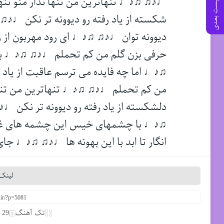
♩♪♫ ♫♪♩ تنهاترین من تنها نذار منو ت
پست بعدی
شکسته از یاد رفته رو دیوونه تر نکن 
دیوونه توان ♩♪♫ ♫♪♩ ای رود مهربون از
حرفی بزن گلم من کم تحملم ♩♪♫ ♫♪♩ با گ
♫♪♩ اما چه فایده می ترسم عاقبت از یاد ت
من کم تحملم ♩♪♫ ♫♪♩ تنهاترین من تنه
دلشکسته از یاد رفته رو دیوونه تر نکن 
♫♪♩ با چشمهای خیس این چشمه های غم ب
انگار تا ابد با این بهونه ها ♩♪♫ ♫♪♩ جا
لینک 
تک آهنگ
29 مارس 2020