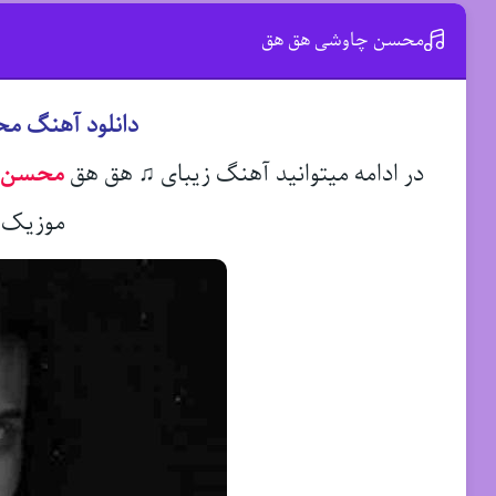
محسن چاوشی هق هق
دانلود آهنگ م
در ادامه میتوانید آهنگ زیبای ♫ هق هق
محسن 
موزیک د