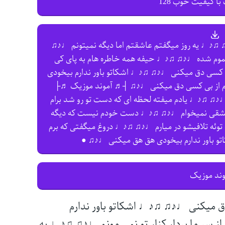
با کیفیت خوب 128
♫ ♫♪♩ یه روز میگفتم عاشقتم اما دیگه نمیتونم ♩♪♫
م شده ♩♪♫ ♫♪♩ حیفه همه خاطره هام به پای کی
 کسی دق میکنی ♩♪♫ ♫♪♩ اشکاتو باور ندارم بیخودی
م از بی کسی دق میکنی ♩♪♫ ┤♬ آموند موزیک ♬├
♪♫ ♫♪♩ یادم میفته لحظه ای که دست تو رو شد برام
شقی نمیخوام ♩♪♫ ♫♪♩ دست خودم نیست که دیگه
وئه تلافیشو در میارم ♩♪♫ ♫♪♩ دروغ میگفتی که برم
و باور ندارم بیخودی هق هق میکنی ♩♪♫ ●
وند موزیک
ق میکنی ♩♪♫ ♫♪♩ اشکاتو باور ندارم
ر ما بردار کنار تو نمی مونم ♩♪♫ ♫♪♩ یه