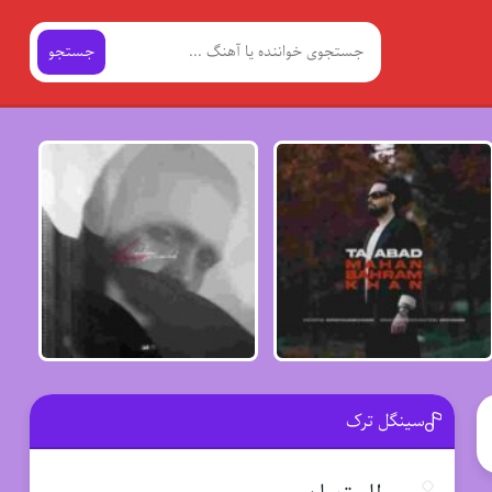
جستجو
سینگل ترک