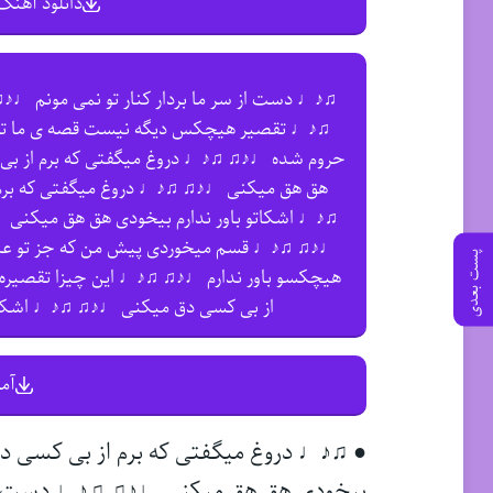
دانلود آهنگ 
♫♪♩ دست از سر ما بردار کنار تو نمی مونم ♩♪
♫♪♩ تقصیر هیچکس دیگه نیست قصه ی ما تمو
حروم شده ♩♪♫ ♫♪♩ دروغ میگفتی که برم از بی
هق هق میکنی ♩♪♫ ♫♪♩ دروغ میگفتی که بر
♫♪♩ اشکاتو باور ندارم بیخودی هق هق میکنی ♩
♩♪♫ ♫♪♩ قسم میخوردی پیش من که جز تو ع
پست بعدی
هیچکسو باور ندارم ♩♪♫ ♫♪♩ این چیزا تقصیره ت
از بی کسی دق میکنی ♩♪♫ ♫♪♩ اشکات
آم
● ♫♪♩ دروغ میگفتی که برم از بی کسی د
بیخودی هق هق میکنی ♩♪♫ ♫♪♩ دست از س