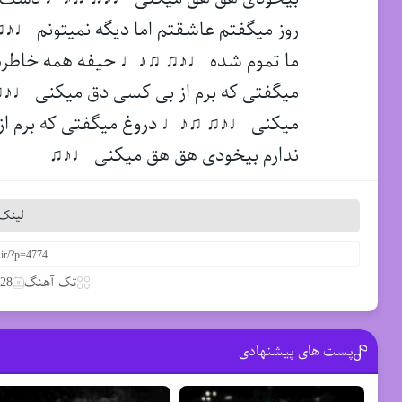
روز میگفتم عاشقتم اما دیگه نمیتونم
ما تموم شده ♩♪♫ ♫♪♩ حیفه همه خاطره
میگفتی که برم از بی کسی دق میکنی ♩♪♫
میکنی ♩♪♫ ♫♪♩ دروغ میگفتی که برم از
ندارم بیخودی هق هق میکنی ♩♪♫
لینک 
تک آهنگ
28 مارس 2020
پست های پیشنهادی