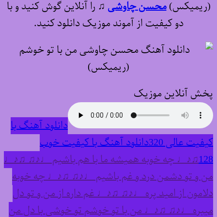
(ریمیکس)
محسن چاوشی
♫
را آنلاین گوش کنید و با
دو کیفیت از آموند موزیک دانلود کنید.
پخش آنلاین موزیک
دانلود آهنگ با
کیفیت عالی 320
دانلود آهنگ با کیفیت خوب
128
♫♪♩ چه خوبه همیشه ما با هم باشیم ♩♪♫ ♫♪♩
من و تو دشمن درد و غم باشیم ♩♪♫ ♫♪♩ چه خوبه
دلامون از امید پره ♩♪♫ ♫♪♩ غم داره از من و تو دل
میبره ♩♪♫ ♫♪♩ من با تو خوشم تو خوشی با دل من