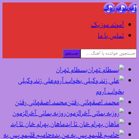
آموند موزیک
آموند موزیک
تماس با ما
جستجو
بسطام تهران
علی زند وکیلی
بخواب آروم
محمد اصفهانی رفتن
روزبه بمانی آخرالزمون
ماهان بهرام خان تا ابد
حامیم قلبمو پس به