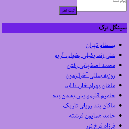
ثبت نظر
سینگل ترک
بسطام تهران
علی زند وکیلی بخواب آروم
محمد اصفهانی رفتن
روزبه بمانی آخرالزمون
ماهان بهرام خان تا ابد
حامیم قلبمو پس به من بده
ماکان بند رویای تاریک
حامد همایون فرشته
فرزاد فرخ نور