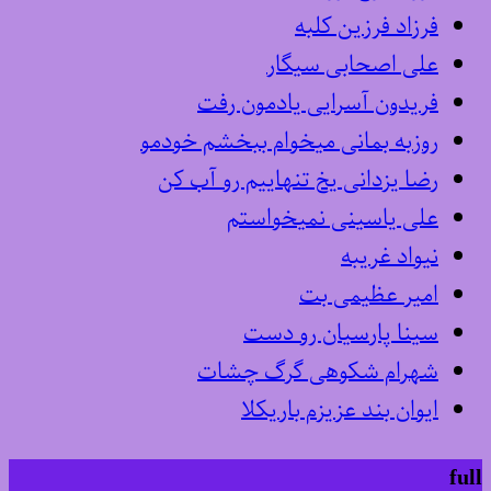
فرزاد فرزین کلبه
علی اصحابی سیگار
فریدون آسرایی یادمون رفت
روزبه بمانی میخوام ببخشم خودمو
رضا یزدانی یخ تنهاییم رو آب کن
علی یاسینی نمیخواستم
نیواد غریبه
امیر عظیمی بت
سینا پارسیان رو دست
شهرام شکوهی گرگ چشات
ایوان بند عزیزم باریکلا
full