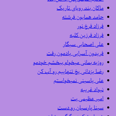
ماکان بند رویای تاریک
حامد همایون فرشته
فرزاد فرخ نور
فرزاد فرزین کلبه
علی اصحابی سیگار
فریدون آسرایی یادمون رفت
روزبه بمانی میخوام ببخشم خودمو
رضا یزدانی یخ تنهاییم رو آب کن
علی یاسینی نمیخواستم
نیواد غریبه
امیر عظیمی بت
سینا پارسیان رو دست