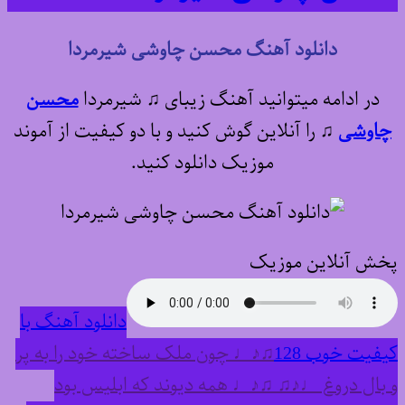
دانلود آهنگ محسن چاوشی شیرمردا
در ادامه میتوانید آهنگ زیبای ♫ شیرمردا
محسن
چاوشی
♫
را آنلاین گوش کنید و با دو کیفیت از آموند
موزیک دانلود کنید.
پخش آنلاین موزیک
دانلود آهنگ با
کیفیت خوب 128
♫♪♩ چون ملک ساخته خود را به پر
و بال دروغ ♩♪♫ ♫♪♩ همه دیوند که ابلیس بود