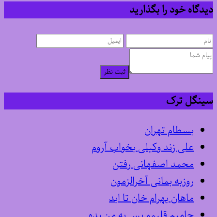
دیدگاه خود را بگذارید
ثبت نظر
سینگل ترک
بسطام تهران
علی زند وکیلی بخواب آروم
محمد اصفهانی رفتن
روزبه بمانی آخرالزمون
ماهان بهرام خان تا ابد
حامیم قلبمو پس به من بده