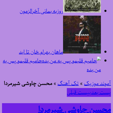
روزبه بمانی آخرالزمون
ماهان بهرام خان تا ابد
حامیم قلبمو پس به
من بده
آموند موزیک
»
تک آهنگ
»
محسن چاوشی شیرمردا
پست بعدی
پست قبلی
محسن چاوشی شیرمردا