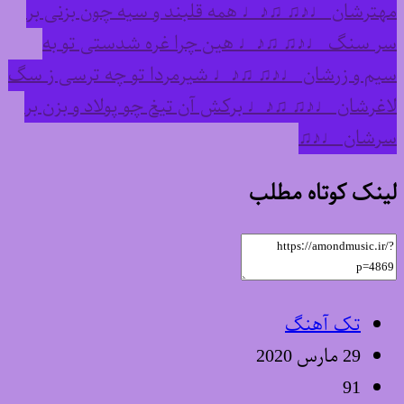
مهترشان ♩♪♫ ♫♪♩ همه قلبند و سیه چون بزنی بر
سر سنگ ♩♪♫ ♫♪♩ هین چرا غره شدستی تو به
سیم و زرشان ♩♪♫ ♫♪♩ شیرمردا تو چه ترسی ز سگ
لاغرشان ♩♪♫ ♫♪♩ برکش آن تیغ چو پولاد و بزن بر
سرشان ♩♪♫
لینک کوتاه مطلب
تک آهنگ
29 مارس 2020
91