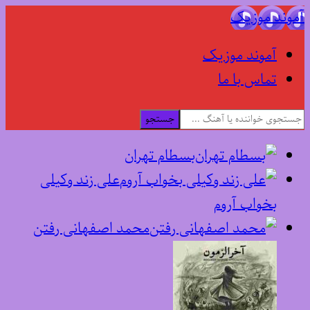
آموند موزیک
آموند موزیک
تماس با ما
جستجو
بسطام تهران
علی زند وکیلی
بخواب آروم
محمد اصفهانی رفتن