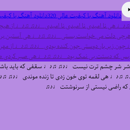
دانلود آهنگ با کیفیت عالی 320
دانلود آهنگ با کیفیت
♪♩ هی نا امیدی نا امیدی نا امیدی ♩♪♫ ♫♪♩ از 
رچی دلت می خواست بستی ♩♪♫ ♫♪♩ هی آستین برد
ن زیر بار دوستی جون کنده بودی ♩♪♫ ♫♪♩ از مهر
س که دستت بی نمک بود ♩♪♫ ♫♪♩ هی صبر کردی صبر 
ر شر چشم ترت نیست ♩♪♫ ♫♪♩ سقفی که باید باشه 
 ♩♪♫ ♫♪♩ هی لقمه توی خون زدی تا زنده موندی ♩♪♫ ♫♪
که راضی نیستی از سرنوشتت ♩♪♫