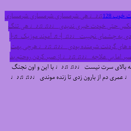
 خوب 128
♫♪♩ هی شرمساری شرمساری شرمساری
هیچکس حتی خودت خیری ندیدی ♩♪♫ ♫♪♩ هی تنگ
ی به چشمای نجیبت ♩♪♫ ┤♬ آموند موزیک ♬├
ه های گردنت شرمنده بودی ♩♪♫ ♫♪♩ هرچی بهت
اما بی علاجه ♩♪♫ ♫♪♩ از صبر کردن روحتم بد
بالای سرت نیست ♩♪♫ ♫♪♩ با این و اون نجنگ
♩ عمری دم از بارون زدی تا زنده موندی ♩♪♫ ♫♪♩