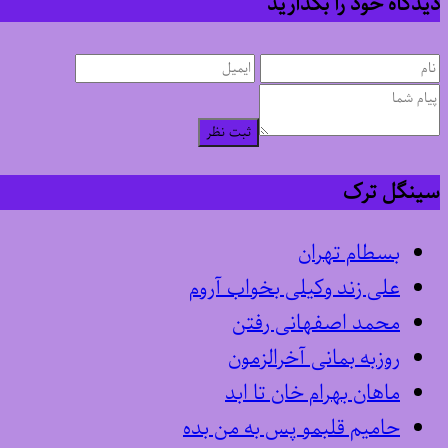
دیدگاه خود را بگذارید
ثبت نظر
سینگل ترک
بسطام تهران
علی زند وکیلی بخواب آروم
محمد اصفهانی رفتن
روزبه بمانی آخرالزمون
ماهان بهرام خان تا ابد
حامیم قلبمو پس به من بده