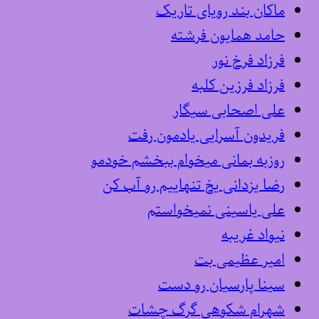
ماکان بند رویای تاریک
حامد همایون فرشته
فرزاد فرخ نور
فرزاد فرزین کلبه
علی اصحابی سیگار
فریدون آسرایی یادمون رفت
روزبه بمانی میخوام ببخشم خودمو
رضا یزدانی یخ تنهاییم رو آب کن
علی یاسینی نمیخواستم
نیواد غریبه
امیر عظیمی بت
سینا پارسیان رو دست
شهرام شکوهی گرگ چشات