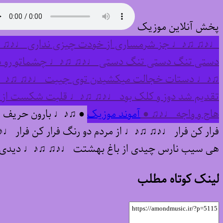
پخش آنلاین موزیک
♩♪♫ ♫♪♩ جز شرمساری از خودت چیزی نداری ♩♪♫ ♫
دستی تنگ دستی تنگ دستی ♩♪♫ ♫♪♩ چشماتو رو ه
♫♪♩ دستات خجالت میکشیدن توی جیبت ♩♪♫ ♫♪♩ چو
تقدیم شد دوز و کلک بود ♩♪♫ ♫♪♩ قلبت شکست از ب
هاج و واجه ♩♪♫ ●
آموند موزیک
● ♫♪♩ بارون حریف ش
فرار کن فرار ♩♪♫ ♫♪♩ از مردم دو رنگ فرار کن فرار
هی سیب نارس چیدی از باغ بهشتت ♩♪♫ ♫♪♩ دیدی 
لینک کوتاه مطلب