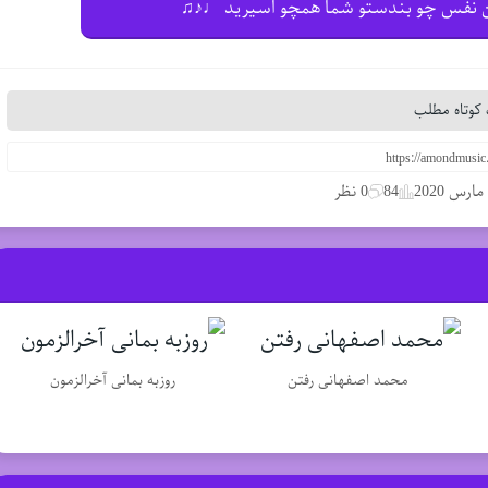
این نفس چو بندستو شما همچو اسیرید ♩♪♫
کوتاه مطلب
84
0 نظر
محمد اصفهانی رفتن
روزبه بمانی آخرالزمون