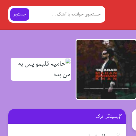
جستجو
سینگل ترک