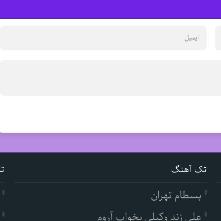
تک آهنگ
ت
بسطام تهران
علی زند وکیلی بخواب آروم