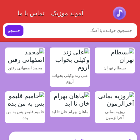
آموند موزیک
تماس با ما
جستجو
بسطام تهران
محمد اصفهانی رفتن
علی زند وکیلی بخواب
آروم
روزبه بمانی
ماهان بهرام خان تا ابد
حامیم قلبمو پس به من
آخرالزمون
بده