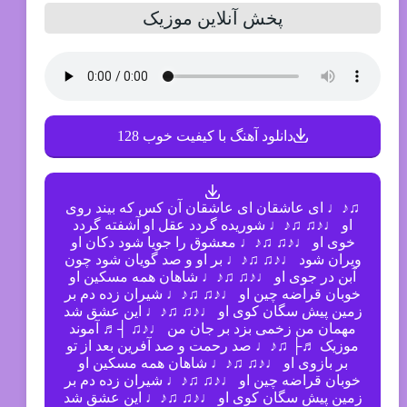
پخش آنلاین موزیک
دانلود آهنگ با کیفیت خوب 128
♫♪♩ ای عاشقان ای عاشقان آن کس که بیند روی
او ♩♪♫ ♫♪♩ شوریده گردد عقل او آشفته گردد
خوی او ♩♪♫ ♫♪♩ معشوق را جویا شود دکان او
ویران شود ♩♪♫ ♫♪♩ بر او و صد گویان شود چون
آبن در جوی او ♩♪♫ ♫♪♩ شاهان همه مسکین او
خوبان قراضه چین او ♩♪♫ ♫♪♩ شیران زده دم بر
زمین پیش سگان کوی او ♩♪♫ ♫♪♩ این عشق شد
مهمان من زخمی بزد بر جان من ♩♪♫ ┤♬ آموند
موزیک ♬├ ♫♪♩ صد رحمت و صد آفرین بعد از تو
بر بازوی او ♩♪♫ ♫♪♩ شاهان همه مسکین او
خوبان قراضه چین او ♩♪♫ ♫♪♩ شیران زده دم بر
زمین پیش سگان کوی او ♩♪♫ ♫♪♩ این عشق شد