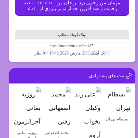
مهمان من زخمی بزد بر جان من ♩♪♫ ♫♪♩ صد
رحمت و صد آفرین بعد از تو بر بازوی او ♩♪♫
لینک کوتاه مطلب
194
تک آهنگ
29 مارس 2020
0 نظر
پست های پیشنهادی
بسطام تهران
محمد اصفهانی
روزبه بمانی