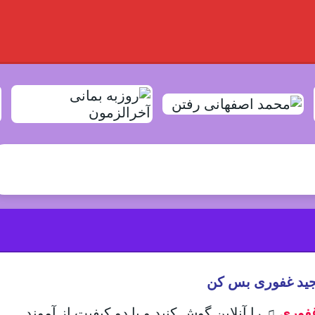
مجید غفوری بس کن
غفوری
♫
را آنلاین گوش کنید و با دو کیفیت از آموند