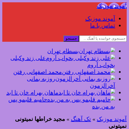
آموند موزیک
آموند موزیک
تماس با ما
جستجو
بسطام تهران
علی زند وکیلی
بخواب آروم
محمد اصفهانی رفتن
روزبه بمانی
آخرالزمون
ماهان بهرام خان تا ابد
حامیم قلبمو پس
به من بده
آموند موزیک
»
تک آهنگ
»
مجید خراطها نمیتونی
نمیتونی