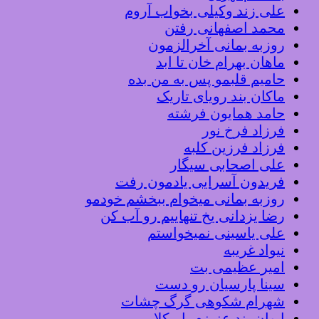
علی زند وکیلی بخواب آروم
محمد اصفهانی رفتن
روزبه بمانی آخرالزمون
ماهان بهرام خان تا ابد
حامیم قلبمو پس به من بده
ماکان بند رویای تاریک
حامد همایون فرشته
فرزاد فرخ نور
فرزاد فرزین کلبه
علی اصحابی سیگار
فریدون آسرایی یادمون رفت
روزبه بمانی میخوام ببخشم خودمو
رضا یزدانی یخ تنهاییم رو آب کن
علی یاسینی نمیخواستم
نیواد غریبه
امیر عظیمی بت
سینا پارسیان رو دست
شهرام شکوهی گرگ چشات
ایوان بند عزیزم باریکلا