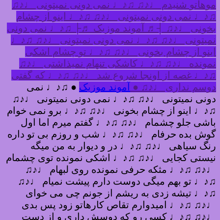
موهاتو شنیدم ♩♪♫ ♫♪♩ نمی دونی نمیتونی ♩♪♫
♫♪♩ نمی دونی نمیتونی ♩♪♫ ♫♪♩ اینو از چشام
بخونی ♩♪♫ ┤♬ آموند موزیک ♬├ ♫♪♩ نمی دونی
نمیتونی ♩♪♫ ♫♪♩ نمی دونی نمیتونی ♩♪♫ ♫♪♩
اینو از چشام بخونی ♩♪♫ ♫♪♩ تو چشام اشکی
نمونده ♩♪♫ ♫♪♩ کاشکی تنهام نمیذاشتی ♩♪♫
♫♪♩ غصه از اونجا شروع شد ♩♪♫ ♫♪♩ که گفتی
دوسم نداری ♩♪♫ ●
آموند موزیک
● ♫♪♩ نمی
دونی نمیتونی ♩♪♫ ♫♪♩ نمی دونی نمیتونی ♩♪♫
♫♪♩ اینو از چشام بخونی ♩♪♫ ♫♪♩ برو نمی خوام
باشی جلو چشمام ♩♪♫ ♫♪♩ گفتم میرم اما اول
گوش بده حرفام ♩♪♫ ♫♪♩ شب و روزم بی تو داره
رنگ سیاهی ♩♪♫ ♫♪♩ در و دیوار به من میگه
نیستی کجایی ♩♪♫ ♫♪♩ اشکی نمونده توی چشمام
♩♪♫ ♫♪♩ مثکه حرفی نمونده روی لبهام ♩♪♫
♫♪♩ تو بهم میگی دوست دارم پیشت نمیام ♩♪♫
♫♪♩ تیشه زدی به ریشم از جونم چی می خوای
♩♪♫ ♫♪♩ امیدوارم تقاص کارهاتو زود پس بدی
♩♪♫ ♫♪♩ کسی رو که دوسش داری و از دست