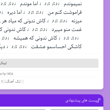
نمیموندم ♩♪♫ ♫♪♩ اما موندم ♩♪♫ ♫♪♩
فراموشت کنم من ♩♪♫ ♫♪♩ اما دیره ♩♪
میزنه ♩♪♫ ♫♪♩ کاش ندونی که میاد هر 
غمت منو میبرد ♩♪♫ ♫♪♩ کاش ندونی که
♩♪♫ ♫♪♩ کاش ندونی که همیشه ♩♪♫ ♫
کاشکی احساسمو عشقت ♩♪♫ ♫♪♩ دیگه
لینک 
تک آهنگ
1 آوریل 2020
پست های پیشنهادی