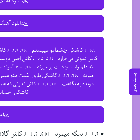
دانلود آهنگ 
دانلود آهنگ 
♫♪♩ کاشکی چشمامو میبستم ♩♪♫ ♫♪♩ کاش
کاش ندونی بی قرارم ♩♪♫ ♫♪♩ کاش اصن دوس
که دلم واسه چشات پر میزنه ♩♪♫ ┤♬ آموند 
میزنه ♩♪♫ ♫♪♩ کاشکی بارون غمت منو میب
پست بعدی
مونده به نگاهت ♩♪♫ ♫♪♩ کاش ندونی که ه
کاشکی احسا
آم
● ♫♪♩ دیگه میمرد ♩♪♫ ♫♪♩ کاش گلات