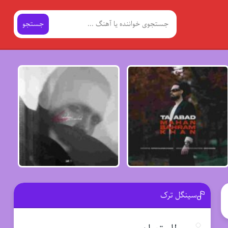
جستجو
سینگل ترک