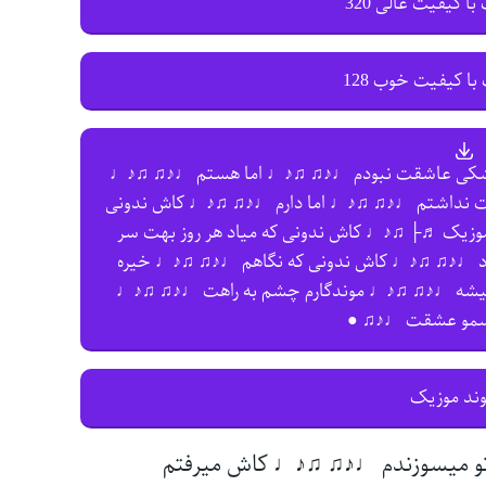
با کیفیت عالی 320
با کیفیت خوب 128
کی عاشقت نبودم ♩♪♫ ♫♪♩ اما هستم ♩♪♫ ♫♪♩
ت نداشتم ♩♪♫ ♫♪♩ اما دارم ♩♪♫ ♫♪♩ کاش ندونی
موزیک ♬├ ♫♪♩ کاش ندونی که میاد هر روز بهت سر
رد ♩♪♫ ♫♪♩ کاش ندونی که نگاهم ♩♪♫ ♫♪♩ خیره
میشه ♩♪♫ ♫♪♩ موندگارم چشم به راهت ♩♪♫ ♫♪♩
سمو عشقت ♩♪♫ ●
وند موزیک
و میسوزندم ♩♪♫ ♫♪♩ کاش میرفتم