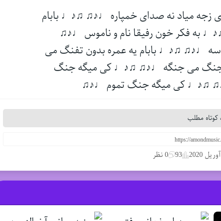
جه میاد نه صدای خمپاره ♩♪♫ ♫♪♩ بابام
♪♩ به فکر خون رفیقا نام و ناموس ♩♪♫
وسه ♩♪♫ ♫♪♩ بابام یه عمره بدون تفنگ می
ا جنگ می جنگه ♩♪♫ ♫♪♩ کی میگه جنگ
♫ ♫♪♩ کی میگه جنگ تموم ♩♪♫
کوتاه مطلب
93
0 نظر