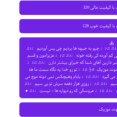
با کیفیت عالی 320
با کیفیت خوب 128
♪♫ ♫♪♩ چیو به جبهه ها بردیم چی پس آوردیم ♩♪♫
کم آورده کی رفته خونه ♩♪♫ ♫♪♩ عزیزامون و قسم
ر دارین آهای شما که خبرای بیشتر دارن ♩♪♫ ♫♪♩
آموند موزیک ♬├ ♫♪♩ تو رو خدا یه نگاه سمت ما هه
وج می گیره ♩♪♫ ♫♪♩ بابام وهیچکس نمی دونه موج می
قسیم ♩♪♫ ♫♪♩ روزی هزار دفعه سرش تو بی سیم ♩♪♫
ت ♩♪♫ ♫♪♩ عروسکی که رو دیواره ها – نیست ♩♪♫ ●
وند موزیک