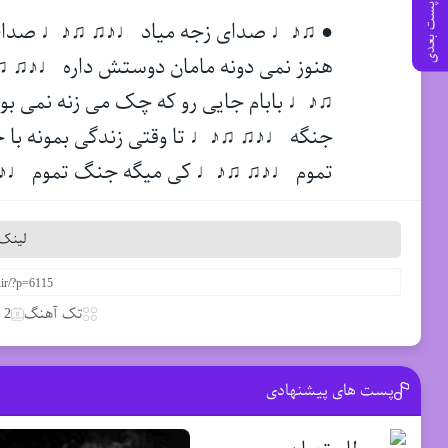
پست بعدی
● ♫♪♩ صدای زجه میاد ♩♪♫ ♫♪♩ صدای ز
هنوز نمی دونه مامان دوستش داره ♩♪♫ ♫
♫♪♩ بابام جایی رو که چک می زنه نمی ب
جنگه ♩♪♫ ♫♪♩ تا وقتی زندگی بمونه ب
تموم ♩♪♫ ♫♪♩ کی میگه جنگ تموم ♩♪
لینک 
تک آهنگ
2 آوریل 2020
پست های پیشنهادی