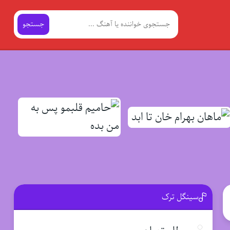
جستجو
سینگل ترک