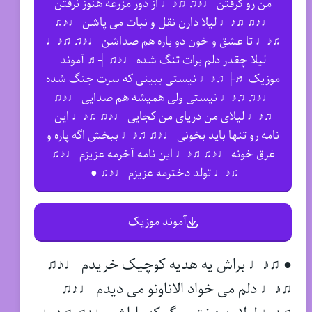
من رو گرفتن ♩♪♫ ♫♪♩ از دور مزرعه هنوز نرفتن
♩♪♫ ♫♪♩ لیلا دارن نقل و نبات می پاشن ♩♪♫
♫♪♩ تا عشق و خون دو باره هم صداشن ♩♪♫ ♫♪♩
لیلا چقدر دلم برات تنگ شده ♩♪♫ ┤♬ آموند
موزیک ♬├ ♫♪♩ نیستی ببینی که سرت جنگ شده
♩♪♫ ♫♪♩ نیستی ولی همیشه هم صدایی ♩♪♫
♫♪♩ لیلای من دریای من کجایی ♩♪♫ ♫♪♩ این
نامه رو تنها باید بخونی ♩♪♫ ♫♪♩ ببخش اگه پاره و
غرق خونه ♩♪♫ ♫♪♩ این نامه آخرمه عزیزم ♩♪♫
♫♪♩ تولد دخترمه عزیزم ♩♪♫ ●
آموند موزیک
● ♫♪♩ براش یه هدیه کوچیک خریدم ♩♪♫
♫♪♩ دلم می خواد الاناونو می دیدم ♩♪♫