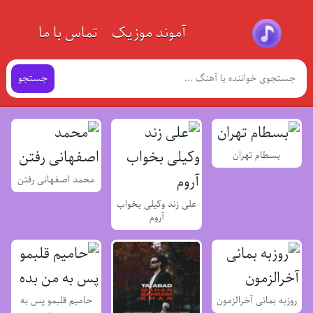
آموند موزیک
تماس با ما
جستجو
بسطام تهران
محمد اصفهانی رفتن
علی زند وکیلی بخواب
آروم
روزبه بمانی آخرالزمون
حامیم قلبمو پس به