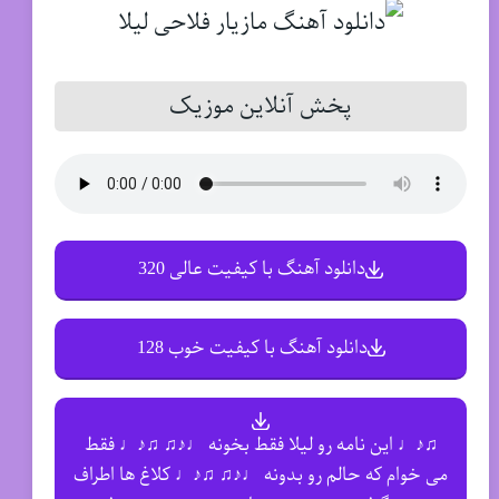
پخش آنلاین موزیک
دانلود آهنگ با کیفیت عالی 320
دانلود آهنگ با کیفیت خوب 128
♫♪♩ این نامه رو لیلا فقط بخونه ♩♪♫ ♫♪♩ فقط
می خوام که حالم رو بدونه ♩♪♫ ♫♪♩ کلاغ ها اطراف