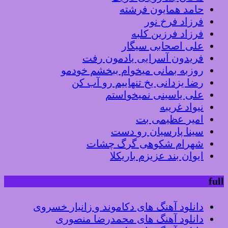
حامد همایون فرشته
فرزاد فرخ نور
فرزاد فرزین کلبه
علی اصحابی سیگار
فریدون آسرایی یادمون رفت
روزبه بمانی میخوام ببخشم خودمو
رضا یزدانی یخ تنهاییم رو آب کن
علی یاسینی نمیخواستم
نیواد غریبه
امیر عظیمی بت
سینا پارسیان رو دست
شهرام شکوهی گرگ چشات
ایوان بند عزیزم باریکلا
full
دانلود آهنگ های دکاموند و زانیار خسروی
دانلود آهنگ های محمدرضا منصوری